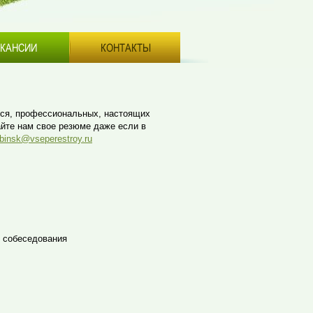
КАНСИИ
КОНТАКТЫ
хся, профессиональных, настоящих
айте нам свое резюме даже если в
binsk@vseperestroy.ru
м собеседования